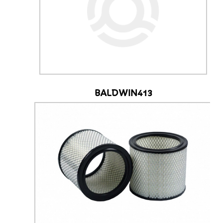
BALDWIN413