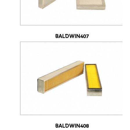
BALDWIN407
BALDWIN408