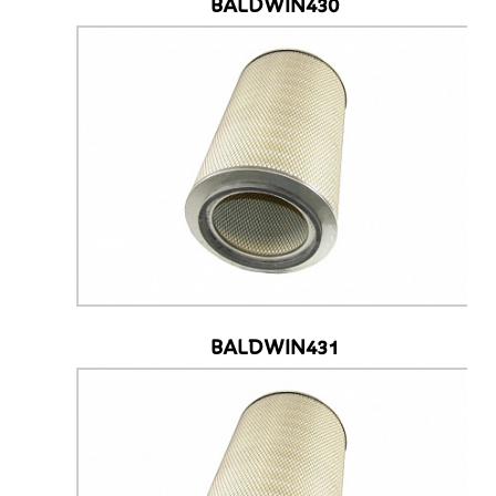
BALDWIN430
BALDWIN431