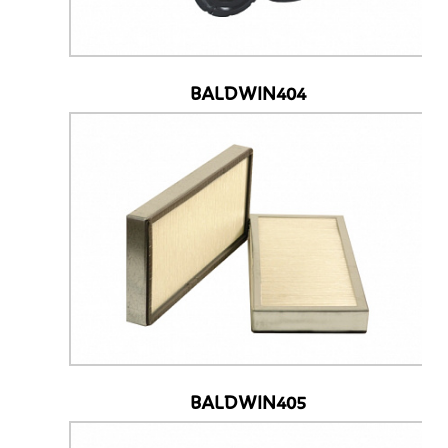
BALDWIN404
BALDWIN405