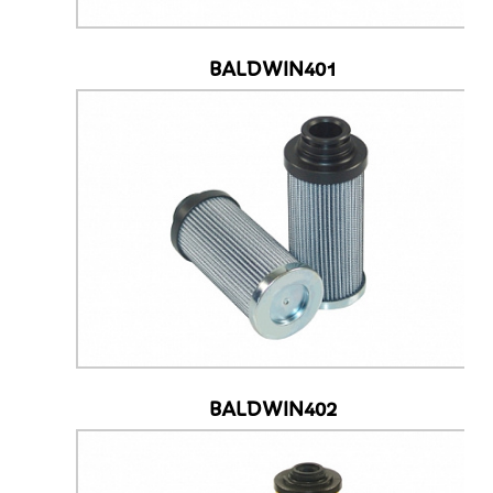
BALDWIN401
BALDWIN402