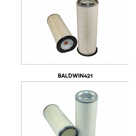
BALDWIN421