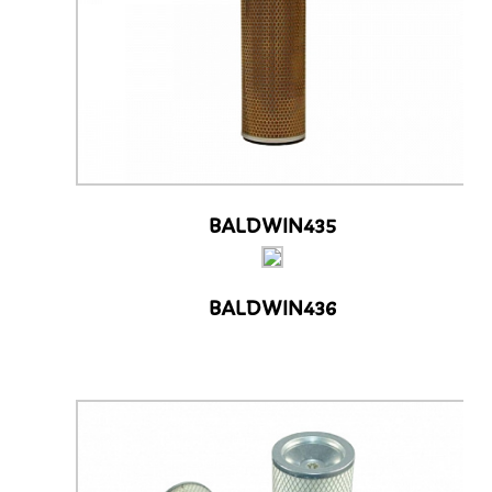
BALDWIN435
BALDWIN436