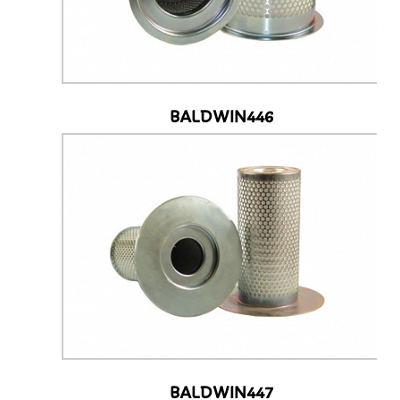
BALDWIN446
BALDWIN447