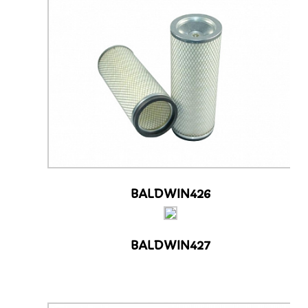
BALDWIN426
BALDWIN427