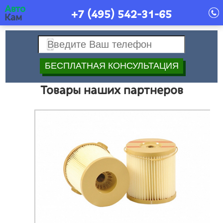
Авто
+7 (495)
542-31-65
Кам
Товары наших партнеров