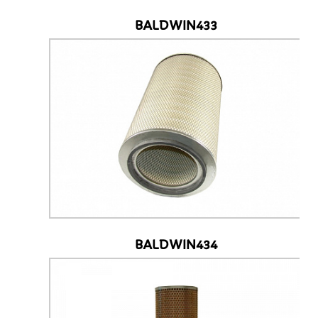
BALDWIN433
BALDWIN434