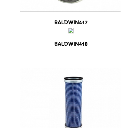
BALDWIN417
BALDWIN418