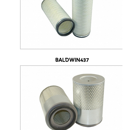
BALDWIN437