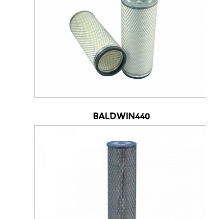
BALDWIN440