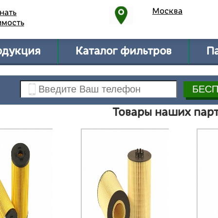
Москва
нать
имость
одукция
Каталог фильтров
П
Товары наших пар