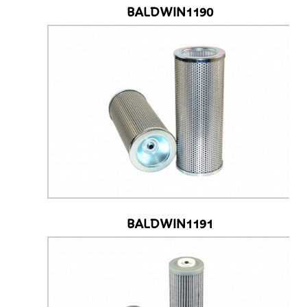
BALDWIN1190
BALDWIN1191