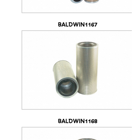
BALDWIN1167
BALDWIN1168