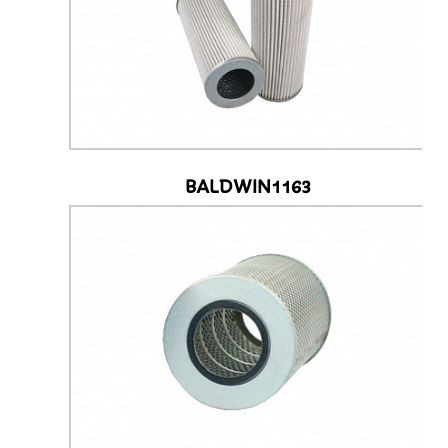
BALDWIN1163