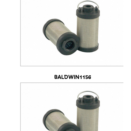
BALDWIN1156