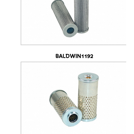
BALDWIN1192