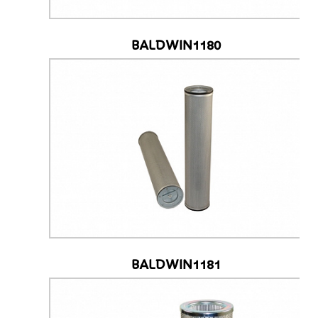
BALDWIN1180
BALDWIN1181