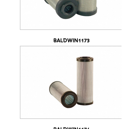
BALDWIN1173