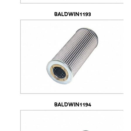
BALDWIN1193
BALDWIN1194