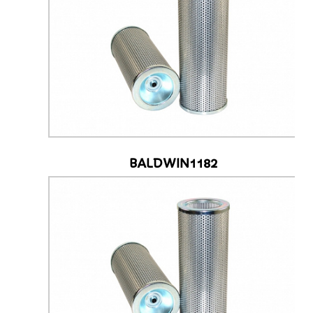
BALDWIN1182