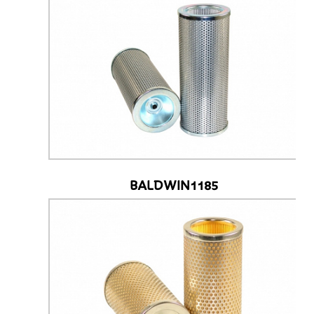
BALDWIN1185