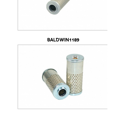
BALDWIN1189