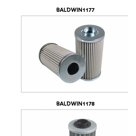
BALDWIN1177
BALDWIN1178