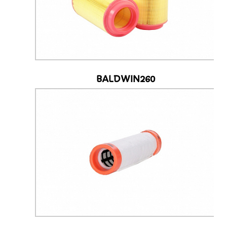
BALDWIN260