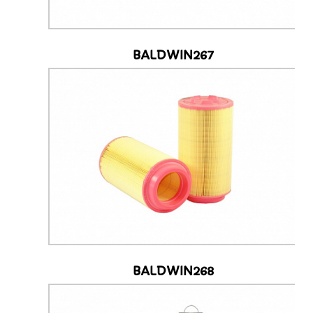
BALDWIN267
BALDWIN268