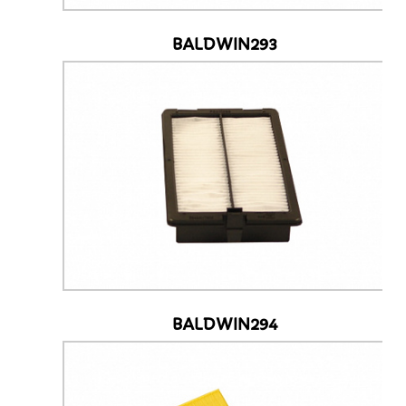
BALDWIN293
BALDWIN294