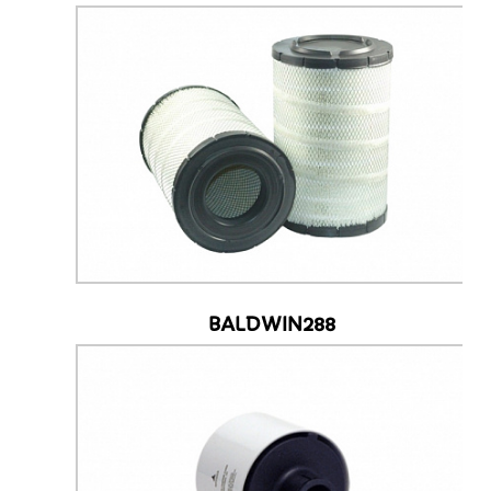
BALDWIN288