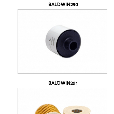
BALDWIN290
BALDWIN291