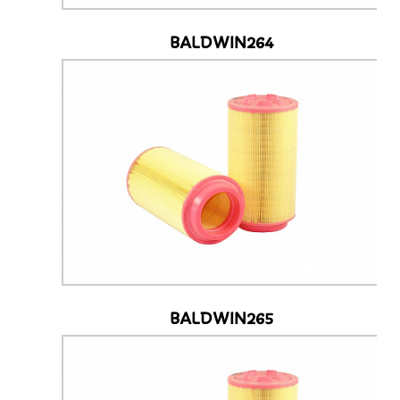
BALDWIN264
BALDWIN265