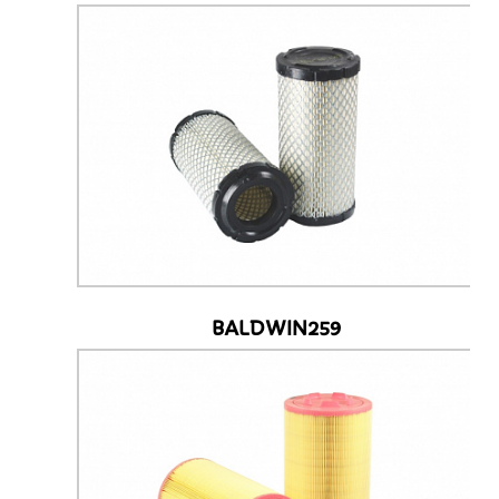
BALDWIN259