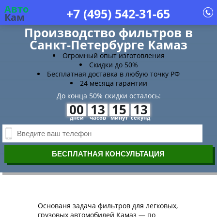
Авто
+7 (495)
542-31-65
Кам
Производство фильтров в
Санкт-Петербурге Камаз
Огромный опыт изготовления
Скидки до 50%
Бесплатная доставка в любую точку РФ
24 месяца гарантии
До конца 50% скидки осталось:
00
13
15
13
дней
часов
минут
секунд
Основаня задача фильтров для легковых,
грузовых автомобилей Камаз — по