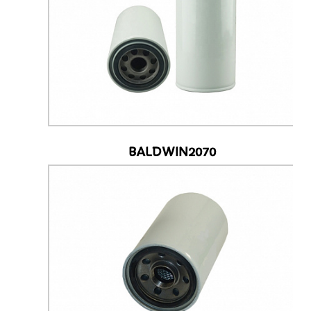
BALDWIN2070