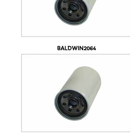
BALDWIN2064