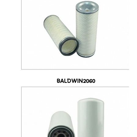
BALDWIN2060