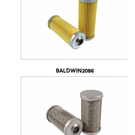
BALDWIN2086