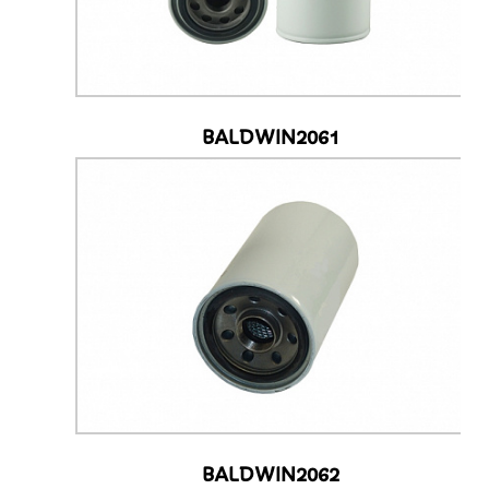
BALDWIN2061
BALDWIN2062