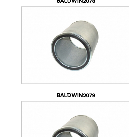
BALDWIN2078
BALDWIN2079