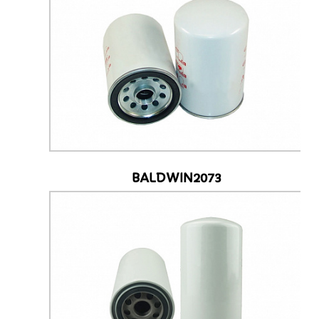
BALDWIN2073