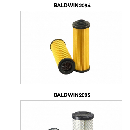
BALDWIN2094
BALDWIN2095