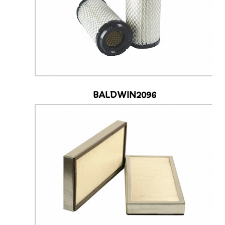
BALDWIN2096