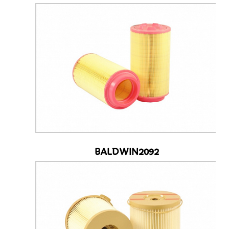
BALDWIN2092