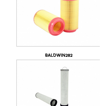
BALDWIN282