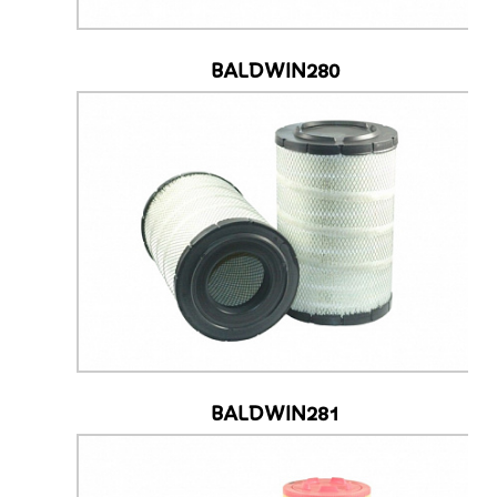
BALDWIN280
BALDWIN281