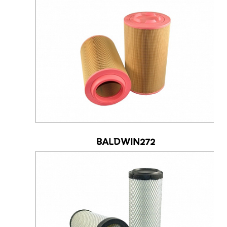
BALDWIN272