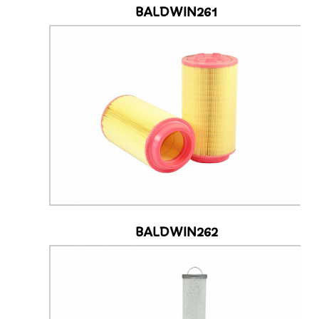
BALDWIN261
BALDWIN262