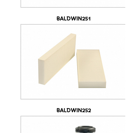
BALDWIN251
BALDWIN252