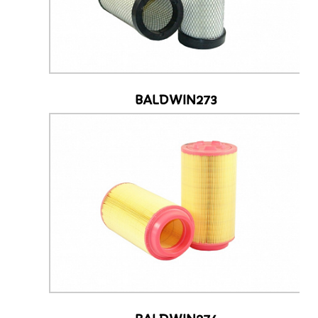
BALDWIN273