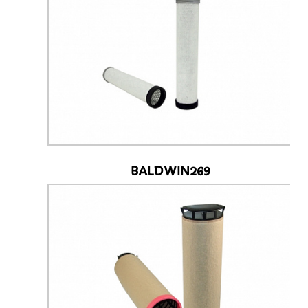
BALDWIN269