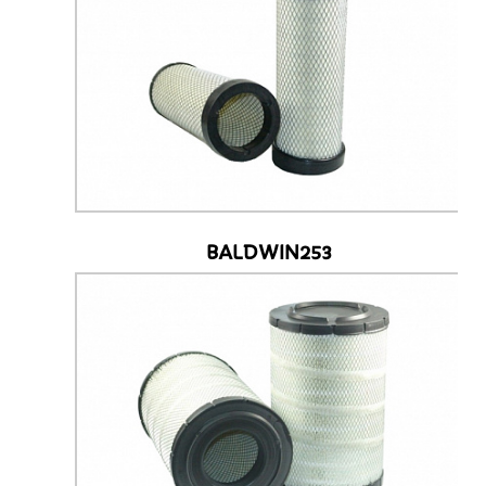
BALDWIN253