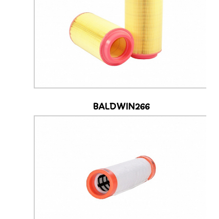
BALDWIN266