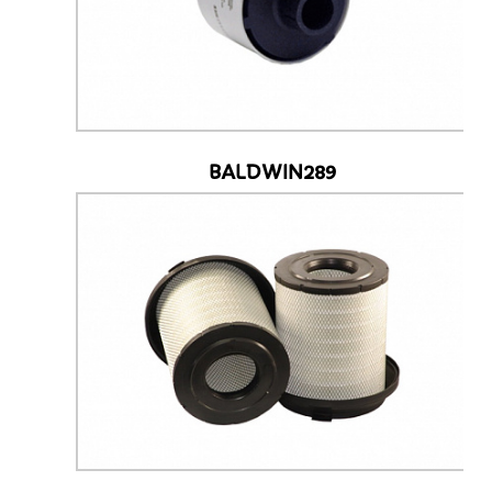
BALDWIN289